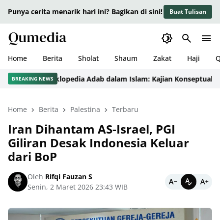
Punya cerita menarik hari ini? Bagikan di sini!
Buat Tulisan
Home
Berita
Sholat
Shaum
Zakat
Haji
Q
Ensiklopedia Adab dalam Islam: Kajian Konseptual, Dali
BREAKING NEWS
Home
Berita
Palestina
Terbaru
Iran Dihantam AS-Israel, PGI
Giliran Desak Indonesia Keluar
dari BoP
Oleh
Rifqi Fauzan S
Senin, 2 Maret 2026 23:43 WIB