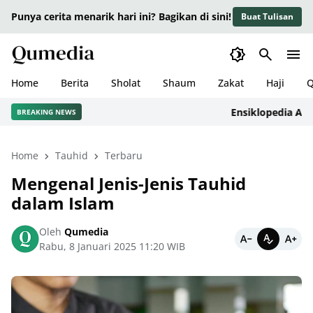
Punya cerita menarik hari ini? Bagikan di sini!
Buat Tulisan
Home
Berita
Sholat
Shaum
Zakat
Haji
Q
Ensiklopedia Adab da
BREAKING NEWS
Home
Tauhid
Terbaru
Mengenal Jenis-Jenis Tauhid
dalam Islam
Oleh
Qumedia
Rabu, 8 Januari 2025 11:20 WIB