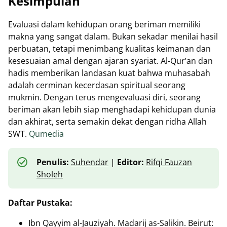
Kesimpulan
Evaluasi dalam kehidupan orang beriman memiliki
makna yang sangat dalam. Bukan sekadar menilai hasil
perbuatan, tetapi menimbang kualitas keimanan dan
kesesuaian amal dengan ajaran syariat. Al-Qur’an dan
hadis memberikan landasan kuat bahwa muhasabah
adalah cerminan kecerdasan spiritual seorang
mukmin. Dengan terus mengevaluasi diri, seorang
beriman akan lebih siap menghadapi kehidupan dunia
dan akhirat, serta semakin dekat dengan ridha Allah
SWT.
Qumedia
Penulis:
Suhendar
|
Editor:
Rifqi Fauzan
Sholeh
Daftar Pustaka:
Ibn Qayyim al-Jauziyah. Madarij as-Salikin. Beirut: