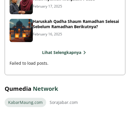
February 17, 2025
Haruskah Qadha Shaum Ramadhan Selesai
Sebelum Ramadhan Berikutnya?
February 16, 2025
Lihat Selengkapnya
Failed to load posts.
Qumedia
Network
KabarMaung.com
SoraJabar.com
Aksi Persib di Bali Jadwal Lengkap Dewata
Challenge Series!
August 10, 2026