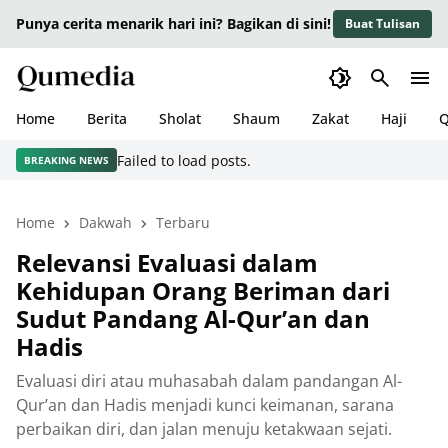
Punya cerita menarik hari ini? Bagikan di sini!
Buat Tulisan
Home
Berita
Sholat
Shaum
Zakat
Haji
Q
Failed to load posts.
BREAKING NEWS
Home
Dakwah
Terbaru
Relevansi Evaluasi dalam
Kehidupan Orang Beriman dari
Sudut Pandang Al-Qur’an dan
Hadis
Evaluasi diri atau muhasabah dalam pandangan Al-
Qur’an dan Hadis menjadi kunci keimanan, sarana
perbaikan diri, dan jalan menuju ketakwaan sejati.