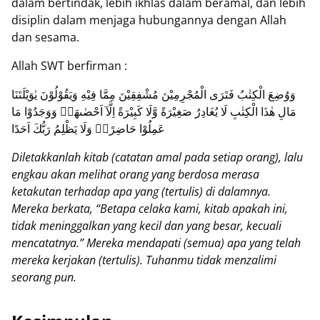
dalam bertindak, lebih ikhlas dalam beramal, dan lebih
disiplin dalam menjaga hubungannya dengan Allah
dan sesama.
Allah SWT berfirman :
وَوُضِعَ الْكِتٰبُ فَتَرَى الْمُجْرِمِيْنَ مُشْفِقِيْنَ مِمَّا فِيْهِ وَيَقُوْلُوْنَ يٰوَيْلَتَنَا
مَالِ هٰذَا الْكِتٰبِ لَا يُغَادِرُ صَغِيْرَةً وَّلَا كَبِيْرَةً اِلَّآ اَحْصٰىهَاۚ وَوَجَدُوْا مَا
عَمِلُوْا حَاضِرًاۗ وَلَا يَظْلِمُ رَبُّكَ اَحَدًا
Diletakkanlah kitab (catatan amal pada setiap orang), lalu
engkau akan melihat orang yang berdosa merasa
ketakutan terhadap apa yang (tertulis) di dalamnya.
Mereka berkata, “Betapa celaka kami, kitab apakah ini,
tidak meninggalkan yang kecil dan yang besar, kecuali
mencatatnya.” Mereka mendapati (semua) apa yang telah
mereka kerjakan (tertulis). Tuhanmu tidak menzalimi
seorang pun.