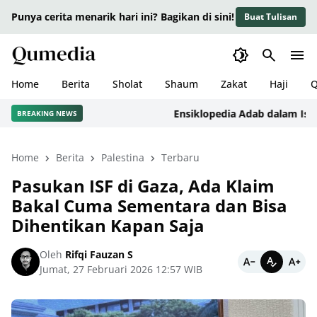
Punya cerita menarik hari ini? Bagikan di sini!
Buat Tulisan
Home
Berita
Sholat
Shaum
Zakat
Haji
Q
Ensiklopedia Adab dalam Islam: K
BREAKING NEWS
Home
Berita
Palestina
Terbaru
Pasukan ISF di Gaza, Ada Klaim
Bakal Cuma Sementara dan Bisa
Dihentikan Kapan Saja
Oleh
Rifqi Fauzan S
Jumat, 27 Februari 2026 12:57 WIB