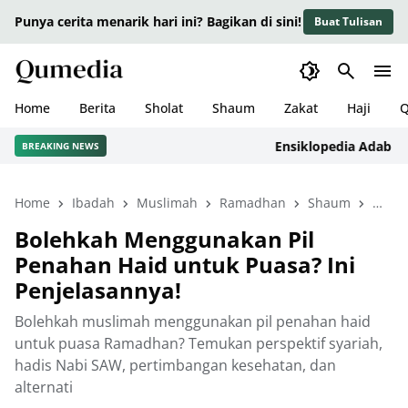
Punya cerita menarik hari ini? Bagikan di sini!
Buat Tulisan
Home
Berita
Sholat
Shaum
Zakat
Haji
Q
Ensiklopedia Adab dalam I
BREAKING NEWS
Home
Ibadah
Muslimah
Ramadhan
Shaum
Terba
Bolehkah Menggunakan Pil
Penahan Haid untuk Puasa? Ini
Penjelasannya!
Bolehkah muslimah menggunakan pil penahan haid
untuk puasa Ramadhan? Temukan perspektif syariah,
hadis Nabi SAW, pertimbangan kesehatan, dan
alternati