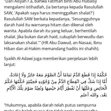
"Dari Aisyah r.a, bahwa Fatimah binti Abu Hubaisy
mengalami istihadlah, (ia bertanya kepada Rasulullah
SAW, 'Apakah saya harus meninggalkan shalat?')
Rasulullah SAW berkata kepadanya, 'Sesungguhnya
darah haid itu warnanya hitam dan dikenal oleh
wanita. Apabila darah itu yang keluar, berhentilah
shalat. Jika bukan darah haid, cukuplah berwudlu dan
laksanakan shalat.'" (HR Abu Dawud, an-Nasaai, Ibnu
Hiban dan al-Hakim memandang hadits ini shahih).
Syaikh Al-Adawi juga memberikan penjelasan lebih
lanjut:
حُكْمُهُ إِذَا قَطَعَ الدَّمُ تَمَامًا أَنَّ الصَّوْمَ مَعَهُ جَائِزٌ وَلَا إِعَادَةٌ،
أَمَّا إِذَا شَكَّ فِي انْقِطَاعِ الدَّمِّ مِنْ وُجُوْدِهِ فَحِيْنَئِذٍ حُكْمُهَا حُكْمُ
الْحَائِضِ وَعَلَيْهَا أَنْ تَفْطِرَ أَيَّامَ حَيْضِهَا وَتُعِيْدُ صَوْمَ تِلْكَ الْأَيَّامِ
بَعْد، والله أعلم
"Hukumnya, apabila darah telah putus sempurna