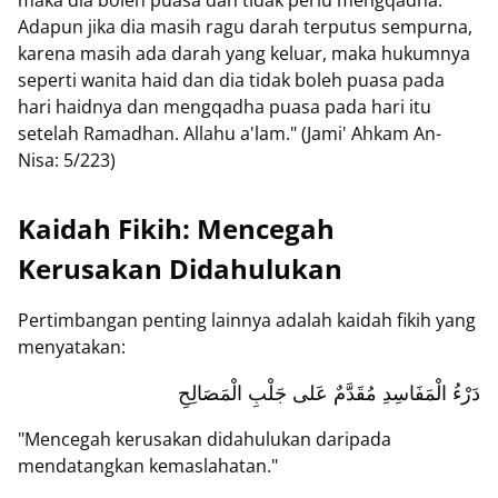
maka dia boleh puasa dan tidak perlu mengqadha.
Adapun jika dia masih ragu darah terputus sempurna,
karena masih ada darah yang keluar, maka hukumnya
seperti wanita haid dan dia tidak boleh puasa pada
hari haidnya dan mengqadha puasa pada hari itu
setelah Ramadhan. Allahu a'lam." (Jami' Ahkam An-
Nisa: 5/223)
Kaidah Fikih: Mencegah
Kerusakan Didahulukan
Pertimbangan penting lainnya adalah kaidah fikih yang
menyatakan:
دَرْءُ الْمَفَاسِدِ مُقَدَّمٌ عَلى جَلْبِ الْمَصَالِحِ
"Mencegah kerusakan didahulukan daripada
mendatangkan kemaslahatan."