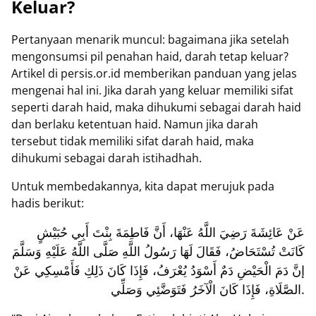
Keluar?
Pertanyaan menarik muncul: bagaimana jika setelah
mengonsumsi pil penahan haid, darah tetap keluar?
Artikel di persis.or.id memberikan panduan yang jelas
mengenai hal ini. Jika darah yang keluar memiliki sifat
seperti darah haid, maka dihukumi sebagai darah haid
dan berlaku ketentuan haid. Namun jika darah
tersebut tidak memiliki sifat darah haid, maka
dihukumi sebagai darah istihadhah.
Untuk membedakannya, kita dapat merujuk pada
hadis berikut:
عَنْ عَائِشَةَ رَضِيَ اللَّهُ عَنْهَا، أَنَّ فَاطِمَةَ بِنْتَ أَبِي حُبَيْشٍ
كَانَتْ تُسْتَحَاضُ، فَقَالَ لَهَا رَسُولُ اللَّهِ صَلَّى اللَّهُ عَلَيْهِ وَسَلَّمَ
إنَّ دَمَ الْحَيْضِ دَمٌ أَسْوَدُ يُعْرَفُ، فَإِذَا كَانَ ذَلِكِ فَأَمْسِكِي عَنْ
الصَّلَاةِ، فَإِذَا كَانَ الْآخَرُ فَتَوَضَّئِي وَصَلِّي.