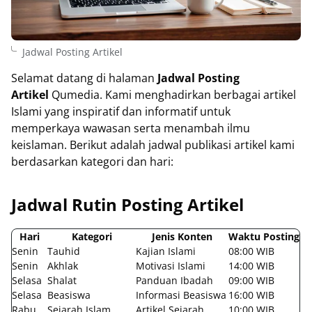
Jadwal Posting Artikel
Selamat datang di halaman
Jadwal Posting
Artikel
Qumedia. Kami menghadirkan berbagai artikel
Islami yang inspiratif dan informatif untuk
memperkaya wawasan serta menambah ilmu
keislaman. Berikut adalah jadwal publikasi artikel kami
berdasarkan kategori dan hari:
Jadwal Rutin Posting Artikel
Hari
Kategori
Jenis Konten
Waktu Posting
Senin
Tauhid
Kajian Islami
08:00 WIB
Senin
Akhlak
Motivasi Islami
14:00 WIB
Selasa
Shalat
Panduan Ibadah
09:00 WIB
Selasa
Beasiswa
Informasi Beasiswa
16:00 WIB
Rabu
Sejarah Islam
Artikel Sejarah
10:00 WIB