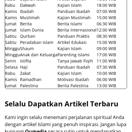
Rabu
Dakwah
Kajian Islam
18:00 WIB
Kamis
Ibadah
Panduan Ibadah
07:00 WIB
Kamis
Muslimah
Kajian Muslimah
15:00 WIB
Jumat
Berita
Berita Islami
06:30 WIB
Jumat
Islam Dunia
Berita Internasional
12:00 WIB
Sabtu
Qurban
Panduan Praktis
08:30 WIB
Sabtu
Peradaban Islam
Artikel Edukasi
15:00 WIB
Minggu
Shaum
Kajian Islam
09:00 WIB
Minggu
Anak dan Keluarga
Parenting Islami
17:00 WIB
Senin
Istifta
Tanya Jawab Fiqih
11:00 WIB
Selasa
Haji
Panduan Ibadah
07:30 WIB
Rabu
Zakat
Kajian Islam
10:00 WIB
Kamis
Ramadhan
Motivasi Ibadah
06:00 WIB
Jumat
Palestina
Berita Palestina
13:00 WIB
Selalu Dapatkan Artikel Terbaru
Kami ingin selalu menemani perjalanan spiritual Anda
dengan artikel Islami yang penuh inspirasi. Jangan lupa
kunjungi
Qumedia
secara rutin untuk mendapatkan