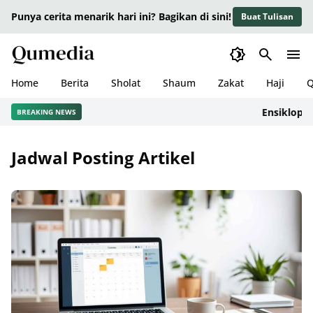
Punya cerita menarik hari ini? Bagikan di sini!
Buat Tulisan
Home
Berita
Sholat
Shaum
Zakat
Haji
Q
Ensikloped
BREAKING NEWS
Jadwal Posting Artikel