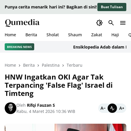
Punya cerita menarik hari ini? Bagikan di sini!
Buat Tulisan
Home
Berita
Sholat
Shaum
Zakat
Haji
Q
Ensiklopedia Adab dalam Islam: K
BREAKING NEWS
Home
Berita
Palestina
Terbaru
HNW Ingatkan OKI Agar Tak
Terpancing 'False Flag' Israel di
Timteng
Oleh
Rifqi Fauzan S
Rabu, 4 Maret 2026 10:36 WIB