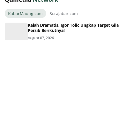
KabarMaung.com
SoraJabar.com
Kalah Dramatis, Igor Tolic Ungkap Target Gila
Persib Berikutnya!
August 07, 2026
Drama Adu Penalti Menyakitkan Persib di Final
Piala Presiden 2026
August 07, 2026
Kalah Adu Penalti Piala Presiden, Persib Tetap
Ukir Kisah Inspiratif
August 07, 2026
Drama Adu Penalti! Persebaya Kubur Mimpi
Persib di Final
August 06, 2026