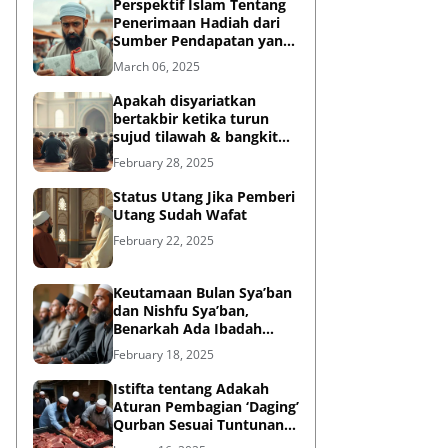
Perspektif Islam Tentang
Penerimaan Hadiah dari
Sumber Pendapatan yang
Tidak Halal
March 06, 2025
Apakah disyariatkan
bertakbir ketika turun
sujud tilawah & bangkit
dari sujud tilawah yang
February 28, 2025
dilakukan dalam shalat?
Status Utang Jika Pemberi
Utang Sudah Wafat
February 22, 2025
Keutamaan Bulan Sya’ban
dan Nishfu Sya’ban,
Benarkah Ada Ibadah
Khusus?
February 18, 2025
Istifta tentang Adakah
Aturan Pembagian ‘Daging’
Qurban Sesuai Tuntunan
Rasulullah?