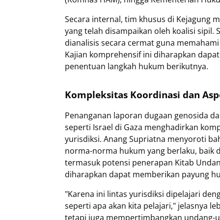
Secara internal, tim khusus di Kejagung 
yang telah disampaikan oleh koalisi sipil.
dianalisis secara cermat guna memahami 
Kajian komprehensif ini diharapkan dap
penentuan langkah hukum berikutnya.
Kompleksitas Koordinasi dan Asp
Penanganan laporan dugaan genosida dan
seperti Israel di Gaza menghadirkan kompl
yurisdiksi. Anang Supriatna menyoroti b
norma-norma hukum yang berlaku, baik di 
termasuk potensi penerapan Kitab Unda
diharapkan dapat memberikan payung huk
"Karena ini lintas yurisdiksi dipelajari
seperti apa akan kita pelajari," jelasnya l
tetapi juga mempertimbangkan undang-u