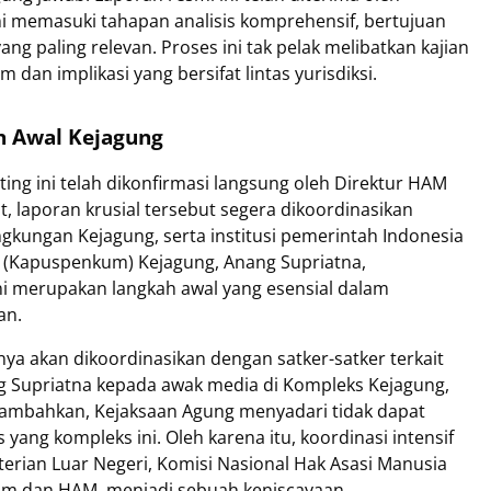
i memasuki tahapan analisis komprehensif, bertujuan
ng paling relevan. Proses ini tak pelak melibatkan kajian
an implikasi yang bersifat lintas yurisdiksi.
h Awal Kejagung
ng ini telah dikonfirmasi langsung oleh Direktur HAM
t, laporan krusial tersebut segera dikoordinasikan
ingkungan Kejagung, serta institusi pemerintah Indonesia
 (Kapuspenkum) Kejagung, Anang Supriatna,
i merupakan langkah awal yang esensial dalam
an.
ya akan dikoordinasikan dengan satker-satker terkait
g Supriatna kepada awak media di Kompleks Kejagung,
menambahkan, Kejaksaan Agung menyadari tidak dapat
ang kompleks ini. Oleh karena itu, koordinasi intensif
erian Luar Negeri, Komisi Nasional Hak Asasi Manusia
m dan HAM, menjadi sebuah keniscayaan.