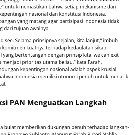
ee" untuk memastikan bahwa setiap mekanisme dan
kepentingan nasional dan konstitusi Indonesia.
angan yang matang agar partisipasi Indonesia tidak
dari tujuan awalnya.
and see. Selama prinsipnya sejalan, kita lanjut," imbuh
 komitmen kuatnya terhadap kedaulatan sikap
l yang bertentangan dengan prinsip kita, we can exit
 menjadi prioritas utama beliau," kata Farah,
ndungan kepentingan nasional adalah aspek krusial
 bahwa Indonesia memiliki otonomi penuh untuk menarik
al.
ksi PAN Menguatkan Langkah
ara bulat memberikan dukungan penuh terhadap langkah-
iden Prabowo Subianto. Menurut Farah Puteri Nahlia,