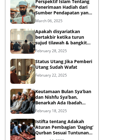
Perspektif Islam Tentang
Penerimaan Hadiah dari
Sumber Pendapatan yang
Tidak Halal
March 06, 2025
Apakah disyariatkan
bertakbir ketika turun
sujud tilawah & bangkit
dari sujud tilawah yang
February 28, 2025
dilakukan dalam shalat?
Status Utang Jika Pemberi
Utang Sudah Wafat
February 22, 2025
Keutamaan Bulan Sya’ban
dan Nishfu Sya’ban,
Benarkah Ada Ibadah
Khusus?
February 18, 2025
Istifta tentang Adakah
Aturan Pembagian ‘Daging’
Qurban Sesuai Tuntunan
Rasulullah?