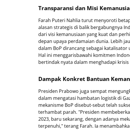
Transparansi dan Misi Kemanusia
Farah Puteri Nahlia turut menyoroti bet
alasan strategis di balik bergabungnya In
dari visi kemanusiaan yang kuat dan per
depan upaya perdamaian dunia. Lebih j
dalam BoP dirancang sebagai katalisator 
Hal ini menggarisbawahi komitmen Indones
bertindak nyata dalam menghadapi krisis
Dampak Konkret Bantuan Kemanus
Presiden Prabowo juga sempat mengungkap
dalam mengatasi hambatan logistik di Ga
mekanisme BoP disebut-sebut telah suks
terhambat parah. "Presiden membeberkan
2023, baru sekarang, dengan adanya mek
terpenuhi," terang Farah. Ia menambahkan