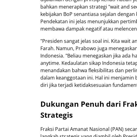
bahkan menerapkan strategi "wait and s
kebijakan BoP senantiasa sejalan dengan 
Pendekatan ini jelas menunjukkan pertimb
membawa dampak negatif atau melenceng 
"Presiden sangat jelas soal ini. Kita wait 
Farah. Namun, Prabowo juga menegaskan
Indonesia. "Beliau menegaskan jika ada ha
anytime. Kedaulatan sikap Indonesia tetap
menandakan bahwa fleksibilitas dan perli
dalam keanggotaan ini. Hal ini menjamin
diri jika terjadi ketidaksesuaian fundament
Dukungan Penuh dari Fra
Strategis
Fraksi Partai Amanat Nasional (PAN) sec
langkah strategis yang diambil oleh Pres