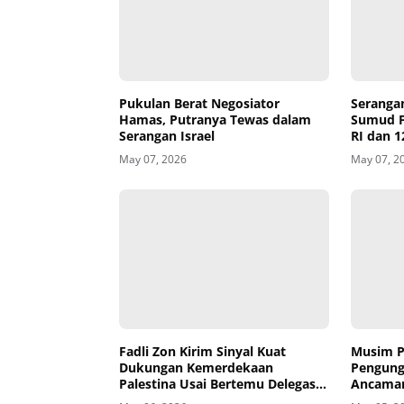
Pukulan Berat Negosiator
Serangan
Hamas, Putranya Tewas dalam
Sumud Fl
Serangan Israel
RI dan 1
May 07, 2026
May 07, 2
Fadli Zon Kirim Sinyal Kuat
Dukungan Kemerdekaan
Musim P
Palestina Usai Bertemu Delegasi
Pengung
di Kemenbud
Ancaman
May 06, 2026
May 05, 2