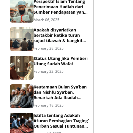
Perspektif Islam Tentang
Penerimaan Hadiah dari
Sumber Pendapatan yang
Tidak Halal
March 06, 2025
Apakah disyariatkan
bertakbir ketika turun
sujud tilawah & bangkit
dari sujud tilawah yang
February 28, 2025
dilakukan dalam shalat?
Status Utang Jika Pemberi
Utang Sudah Wafat
February 22, 2025
Keutamaan Bulan Sya’ban
dan Nishfu Sya’ban,
Benarkah Ada Ibadah
Khusus?
February 18, 2025
Istifta tentang Adakah
Aturan Pembagian ‘Daging’
Qurban Sesuai Tuntunan
Rasulullah?