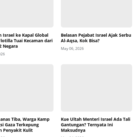
Belasan Pejabat Israel Ajak Serbu
 Israel ke Kapal Global
Al-Aqsa, Kok Bisa?
otilla Tuai Kecaman dari
2 Negara
May 06, 2026
026
Kue Ultah Menteri Israel Ada Tali
Gantungan? Ternyata Ini
anas Tiba, Warga Kamp
Maksudnya
si Gaza Terkepung
 Penyakit Kulit
May 04, 2026
026