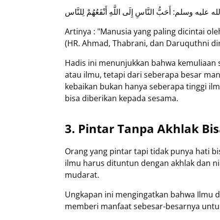
 وسلم: أَحَبُّ النَّاسِ إِلَى اللَّهِ أَنْفَعُهُمْ لِلنَّاس
Artinya : "Manusia yang paling dicintai ol
(HR. Ahmad, Thabrani, dan Daruquthni dini
Hadis ini menunjukkan bahwa kemuliaan se
atau ilmu, tetapi dari seberapa besar man
kebaikan bukan hanya seberapa tinggi ilm
bisa diberikan kepada sesama.
3. Pintar Tanpa Akhlak B
Orang yang pintar tapi tidak punya hati 
ilmu harus dituntun dengan akhlak dan n
mudarat.
Ungkapan ini mengingatkan bahwa Ilmu da
memberi manfaat sebesar-besarnya untuk 