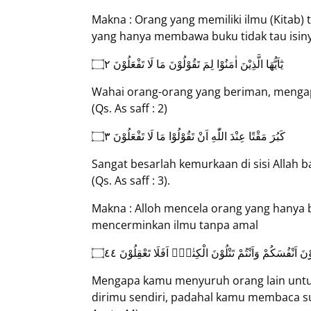
Makna : Orang yang memiliki ilmu (Kitab)
yang hanya membawa buku tidak tau isin
يٰٓاَيُّهَا الَّذِيْنَ اٰمَنُوْا لِمَ تَقُوْلُوْنَ مَا لَا تَفْعَلُوْنَ ۝٢
Wahai orang-orang yang beriman, mengap
(Qs. As saff : 2)
كَبُرَ مَقْتًا عِنْدَ اللّٰهِ اَنْ تَقُوْلُوْا مَا لَا تَفْعَلُوْنَ ۝٣
Sangat besarlah kemurkaan di sisi Allah
(Qs. As saff : 3).
Makna : Alloh mencela orang yang hanya b
mencerminkan ilmu tanpa amal
ْنَ اَنْفُسَكُمْ وَاَنْتُمْ تَتْلُوْنَ الْكِتٰبَۗ اَفَلَا تَعْقِلُوْنَ ۝٤٤
Mengapa kamu menyuruh orang lain untu
dirimu sendiri, padahal kamu membaca su