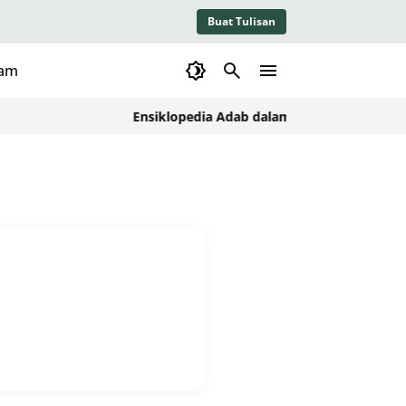
Buat Tulisan
lam
Ensiklopedia Adab dalam Islam: Kajian Konse