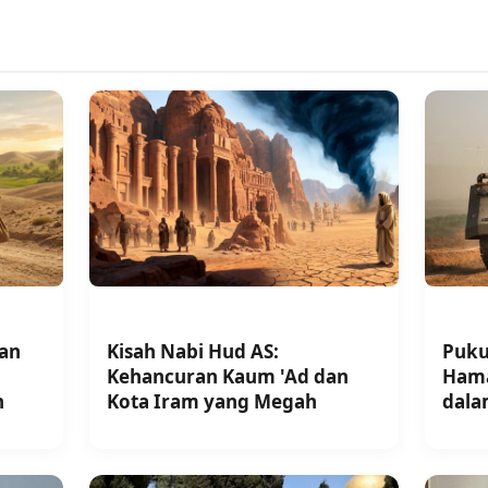
aan
Kisah Nabi Hud AS:
Puku
Kehancuran Kaum 'Ad dan
Hama
h
Kota Iram yang Megah
dala