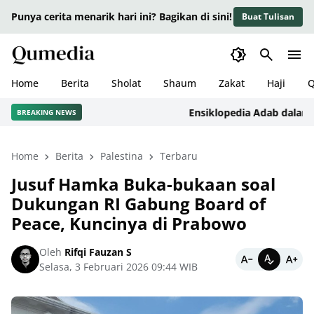
Punya cerita menarik hari ini? Bagikan di sini!
Buat Tulisan
Home
Berita
Sholat
Shaum
Zakat
Haji
Q
Ensiklopedia Adab dalam Isla
BREAKING NEWS
Home
Berita
Palestina
Terbaru
Jusuf Hamka Buka-bukaan soal
Dukungan RI Gabung Board of
Peace, Kuncinya di Prabowo
Oleh
Rifqi Fauzan S
Selasa, 3 Februari 2026 09:44 WIB