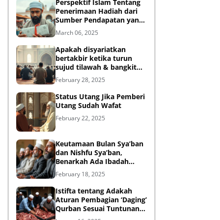
Perspektif Islam Tentang
Penerimaan Hadiah dari
Sumber Pendapatan yang
Tidak Halal
March 06, 2025
Apakah disyariatkan
bertakbir ketika turun
sujud tilawah & bangkit
dari sujud tilawah yang
February 28, 2025
dilakukan dalam shalat?
Status Utang Jika Pemberi
Utang Sudah Wafat
February 22, 2025
Keutamaan Bulan Sya’ban
dan Nishfu Sya’ban,
Benarkah Ada Ibadah
Khusus?
February 18, 2025
Istifta tentang Adakah
Aturan Pembagian ‘Daging’
Qurban Sesuai Tuntunan
Rasulullah?