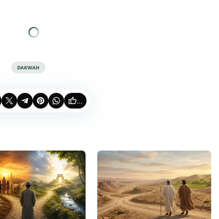
DAKWAH
...