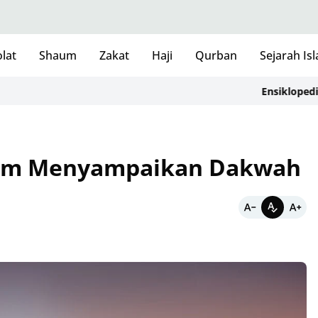
lat
Shaum
Zakat
Haji
Qurban
Sejarah Is
Ensiklopedia Adab
dalam Menyampaikan Dakwah