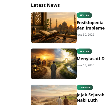
Latest News
AKHLAK
Ensiklopedia 
dan Impleme
June 30, 2026
AKHLAK
Menyiasati D
June 18, 2026
DAKWAH
Jejak Sejara
Nabi Luth