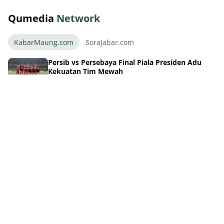
Qumedia
Network
KabarMaung.com
SoraJabar.com
Persib vs Persebaya Final Piala Presiden Adu
Kekuatan Tim Mewah
August 06, 2026
Kode Keras! 3 Pemain Asing PSGC Ciamis Segera
Ramaikan Liga 2
August 06, 2026
Panas! Persija vs Arema Rebutan Posisi Ketiga
Piala Presiden
August 06, 2026
Duel Panas Final Piala Presiden: Persib vs
Persebaya Siap Tempur
August 06, 2026