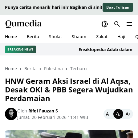
Punya cerita menarik hari ini? Bagikan di sini!
Buat Tulisan
Home
Berita
Sholat
Shaum
Zakat
Haji
Q
Ensiklopedia Adab dalam Islam: 
BREAKING NEWS
Home
Berita
Palestina
Terbaru
HNW Geram Aksi Israel di Al Aqsa,
Desak OKI & PBB Segera Wujudkan
Perdamaian
Oleh
Rifqi Fauzan S
Jumat, 20 Februari 2026 11:41 WIB