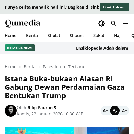
Punya cerita menarik hari ini? Bagikan di sini!
Buat Tulisan
Home
Berita
Sholat
Shaum
Zakat
Haji
Q
Ensiklopedia Adab dalam Islam:
BREAKING NEWS
Home
Berita
Palestina
Terbaru
Istana Buka-bukaan Alasan RI
Gabung Dewan Perdamaian Gaza
Bentukan Trump
Oleh
Rifqi Fauzan S
Kamis, 22 Januari 2026 10:36 WIB