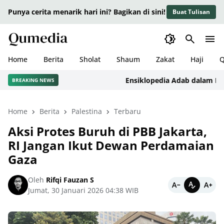
Punya cerita menarik hari ini? Bagikan di sini!
Buat Tulisan
Home
Berita
Sholat
Shaum
Zakat
Haji
Q
Ensiklopedia Adab dalam Islam: 
BREAKING NEWS
Home
Berita
Palestina
Terbaru
Aksi Protes Buruh di PBB Jakarta,
RI Jangan Ikut Dewan Perdamaian
Gaza
Oleh
Rifqi Fauzan S
Jumat, 30 Januari 2026 04:38 WIB