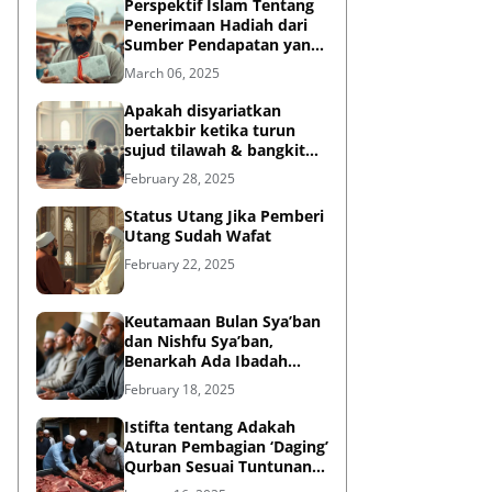
Perspektif Islam Tentang
Penerimaan Hadiah dari
Sumber Pendapatan yang
Tidak Halal
March 06, 2025
Apakah disyariatkan
bertakbir ketika turun
sujud tilawah & bangkit
dari sujud tilawah yang
February 28, 2025
dilakukan dalam shalat?
Status Utang Jika Pemberi
Utang Sudah Wafat
February 22, 2025
Keutamaan Bulan Sya’ban
dan Nishfu Sya’ban,
Benarkah Ada Ibadah
Khusus?
February 18, 2025
Istifta tentang Adakah
Aturan Pembagian ‘Daging’
Qurban Sesuai Tuntunan
Rasulullah?