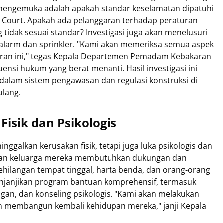
mengemuka adalah apakah standar keselamatan dipatuhi
 Court. Apakah ada pelanggaran terhadap peraturan
idak sesuai standar? Investigasi juga akan menelusuri
i alarm dan sprinkler. "Kami akan memeriksa semua aspek
an ini," tegas Kepala Departemen Pemadam Kebakaran
uensi hukum yang berat menanti. Hasil investigasi ini
alam sistem pengawasan dan regulasi konstruksi di
ulang.
isik dan Psikologis
ggalkan kerusakan fisik, tetapi juga luka psikologis dan
t dan keluarga mereka membutuhkan dukungan dan
ehilangan tempat tinggal, harta benda, dan orang-orang
enjanjikan program bantuan komprehensif, termasuk
gan, dan konseling psikologis. "Kami akan melakukan
 membangun kembali kehidupan mereka," janji Kepala