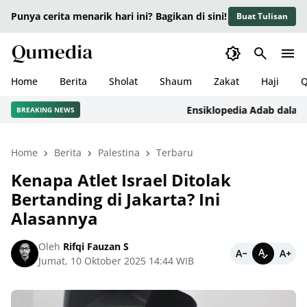
Punya cerita menarik hari ini? Bagikan di sini!
Buat Tulisan
Home
Berita
Sholat
Shaum
Zakat
Haji
Q
Ensiklopedia Adab dalam Isla
BREAKING NEWS
Home
Berita
Palestina
Terbaru
Kenapa Atlet Israel Ditolak
Bertanding di Jakarta? Ini
Alasannya
Oleh
Rifqi Fauzan S
Jumat, 10 Oktober 2025 14:44 WIB