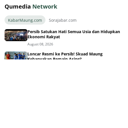
Qumedia
Network
KabarMaung.com
SoraJabar.com
Persib Satukan Hati Semua Usia dan Hidupkan
Ekonomi Rakyat
August 08, 2026
Loncar Resmi ke Persib! Skuad Maung
Kebanyakan Pemain Asing?
August 08, 2026
Lima Bintang Baru Persib di Piala Presiden:
Siapa Paling Bersinar?
August 08, 2026
Sinyal Kuat! Persib Siap Umumkan Pemain Baru
Hari Ini
August 08, 2026
6 Bintang Persib Beraksi, Timnas Indonesia
Tersingkir Awal