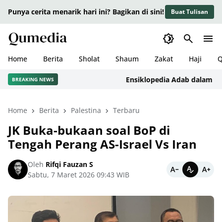
Punya cerita menarik hari ini? Bagikan di sini!
Buat Tulisan
Home
Berita
Sholat
Shaum
Zakat
Haji
Q
Ensiklopedia Adab dalam Islam:
BREAKING NEWS
Home
Berita
Palestina
Terbaru
JK Buka-bukaan soal BoP di
Tengah Perang AS-Israel Vs Iran
Oleh
Rifqi Fauzan S
Sabtu, 7 Maret 2026 09:43 WIB