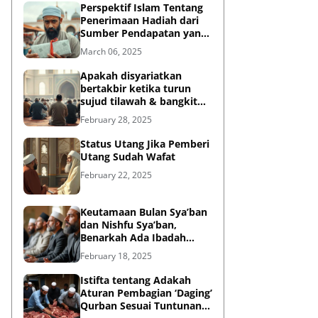
Perspektif Islam Tentang
Penerimaan Hadiah dari
Sumber Pendapatan yang
Tidak Halal
March 06, 2025
Apakah disyariatkan
bertakbir ketika turun
sujud tilawah & bangkit
dari sujud tilawah yang
February 28, 2025
dilakukan dalam shalat?
Status Utang Jika Pemberi
Utang Sudah Wafat
February 22, 2025
Keutamaan Bulan Sya’ban
dan Nishfu Sya’ban,
Benarkah Ada Ibadah
Khusus?
February 18, 2025
Istifta tentang Adakah
Aturan Pembagian ‘Daging’
Qurban Sesuai Tuntunan