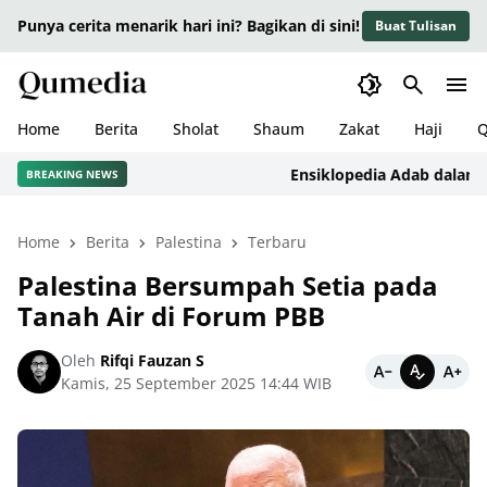
Punya cerita menarik hari ini? Bagikan di sini!
Buat Tulisan
Home
Berita
Sholat
Shaum
Zakat
Haji
Q
Ensiklopedia Adab dalam Isla
BREAKING NEWS
Home
Berita
Palestina
Terbaru
Palestina Bersumpah Setia pada
Tanah Air di Forum PBB
Oleh
Rifqi Fauzan S
Kamis, 25 September 2025 14:44 WIB