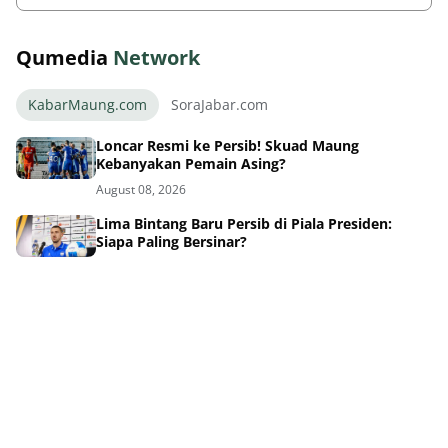
Qumedia
Network
KabarMaung.com
SoraJabar.com
Loncar Resmi ke Persib! Skuad Maung
Kebanyakan Pemain Asing?
August 08, 2026
Lima Bintang Baru Persib di Piala Presiden:
Siapa Paling Bersinar?
August 08, 2026
Sinyal Kuat! Persib Siap Umumkan Pemain Baru
Hari Ini
August 08, 2026
6 Bintang Persib Beraksi, Timnas Indonesia
Tersingkir Awal
August 08, 2026