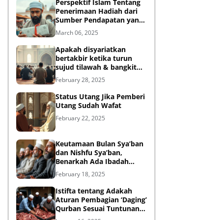
Perspektif Islam Tentang
Penerimaan Hadiah dari
Sumber Pendapatan yang
Tidak Halal
March 06, 2025
Apakah disyariatkan
bertakbir ketika turun
sujud tilawah & bangkit
dari sujud tilawah yang
February 28, 2025
dilakukan dalam shalat?
Status Utang Jika Pemberi
Utang Sudah Wafat
February 22, 2025
Keutamaan Bulan Sya’ban
dan Nishfu Sya’ban,
Benarkah Ada Ibadah
Khusus?
February 18, 2025
Istifta tentang Adakah
Aturan Pembagian ‘Daging’
Qurban Sesuai Tuntunan
Rasulullah?