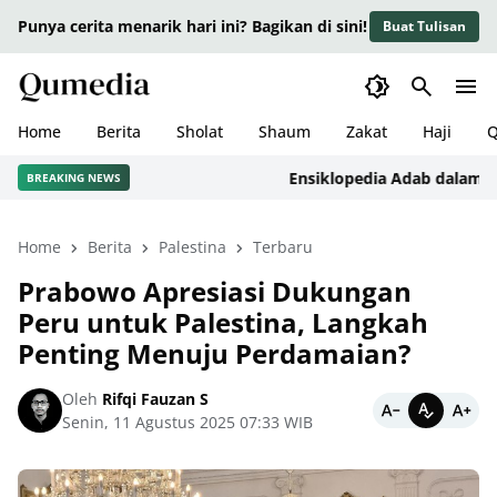
Punya cerita menarik hari ini? Bagikan di sini!
Buat Tulisan
Home
Berita
Sholat
Shaum
Zakat
Haji
Q
Ensiklopedia Adab dalam Islam
BREAKING NEWS
Home
Berita
Palestina
Terbaru
Prabowo Apresiasi Dukungan
Peru untuk Palestina, Langkah
Penting Menuju Perdamaian?
Oleh
Rifqi Fauzan S
Senin, 11 Agustus 2025 07:33 WIB