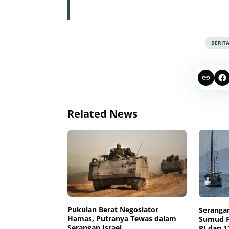
BERIT
Related News
Pukulan Berat Negosiator
Serangan
Hamas, Putranya Tewas dalam
Sumud Fl
Serangan Israel
RI dan 1