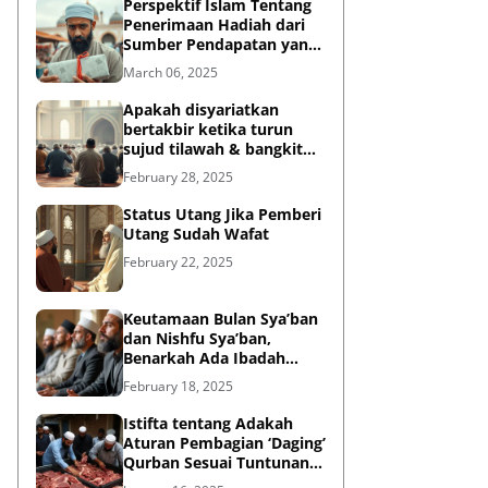
Perspektif Islam Tentang
Penerimaan Hadiah dari
Sumber Pendapatan yang
Tidak Halal
March 06, 2025
Apakah disyariatkan
bertakbir ketika turun
sujud tilawah & bangkit
dari sujud tilawah yang
February 28, 2025
dilakukan dalam shalat?
Status Utang Jika Pemberi
Utang Sudah Wafat
February 22, 2025
Keutamaan Bulan Sya’ban
dan Nishfu Sya’ban,
Benarkah Ada Ibadah
Khusus?
February 18, 2025
Istifta tentang Adakah
Aturan Pembagian ‘Daging’
Qurban Sesuai Tuntunan
Rasulullah?