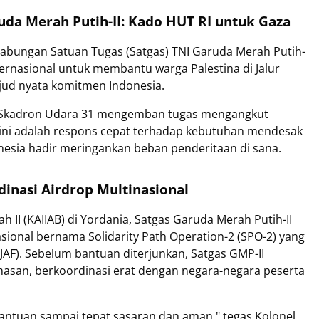
uda Merah Putih-II: Kado HUT RI untuk Gaza
gabungan Satuan Tugas (Satgas) TNI Garuda Merah Putih-
ternasional untuk membantu warga Palestina di Jalur
jud nyata komitmen Indonesia.
ri Skadron Udara 31 mengemban tugas mengangkut
 ini adalah respons cepat terhadap kebutuhan mendesak
nesia hadir meringankan beban penderitaan di sana.
dinasi Airdrop Multinasional
h II (KAIIAB) di Yordania, Satgas Garuda Merah Putih-II
sional bernama Solidarity Path Operation-2 (SPO-2) yang
RJAF). Sebelum bantuan diterjunkan, Satgas GMP-II
asan, berkoordinasi erat dengan negara-negara peserta
bantuan sampai tepat sasaran dan aman," tegas Kolonel