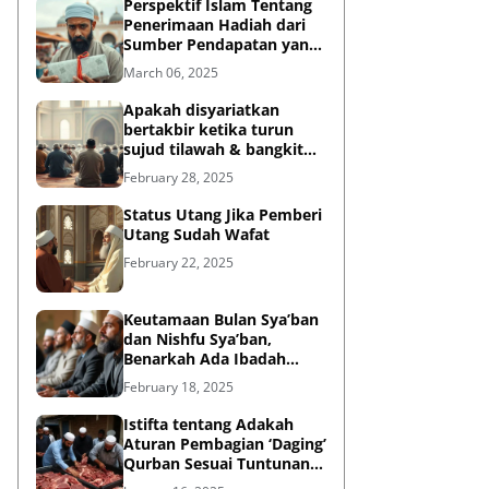
Perspektif Islam Tentang
Penerimaan Hadiah dari
Sumber Pendapatan yang
Tidak Halal
March 06, 2025
Apakah disyariatkan
bertakbir ketika turun
sujud tilawah & bangkit
dari sujud tilawah yang
February 28, 2025
dilakukan dalam shalat?
Status Utang Jika Pemberi
Utang Sudah Wafat
February 22, 2025
Keutamaan Bulan Sya’ban
dan Nishfu Sya’ban,
Benarkah Ada Ibadah
Khusus?
February 18, 2025
Istifta tentang Adakah
Aturan Pembagian ‘Daging’
Qurban Sesuai Tuntunan
Rasulullah?