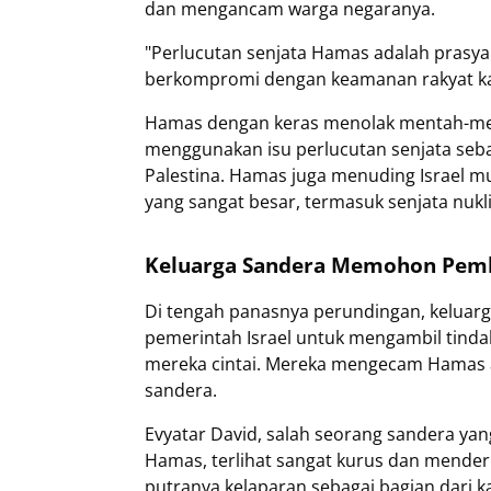
dan mengancam warga negaranya.
"Perlucutan senjata Hamas adalah prasya
berkompromi dengan keamanan rakyat kami
Hamas dengan keras menolak mentah-men
menggunakan isu perlucutan senjata seb
Palestina. Hamas juga menuding Israel mu
yang sangat besar, termasuk senjata nukl
Keluarga Sandera Memohon Pem
Di tengah panasnya perundingan, keluar
pemerintah Israel untuk mengambil tind
mereka cintai. Mereka mengecam Hamas a
sandera.
Evyatar David, salah seorang sandera yang
Hamas, terlihat sangat kurus dan mende
putranya kelaparan sebagai bagian dar