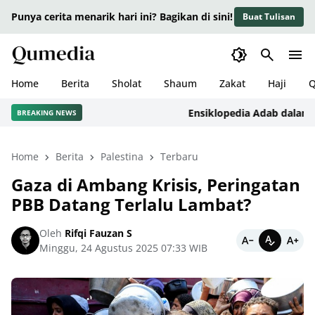
Punya cerita menarik hari ini? Bagikan di sini!
Buat Tulisan
Home
Berita
Sholat
Shaum
Zakat
Haji
Q
Ensiklopedia Adab dalam Islam
BREAKING NEWS
Home
Berita
Palestina
Terbaru
Gaza di Ambang Krisis, Peringatan
PBB Datang Terlalu Lambat?
Oleh
Rifqi Fauzan S
Minggu, 24 Agustus 2025 07:33 WIB