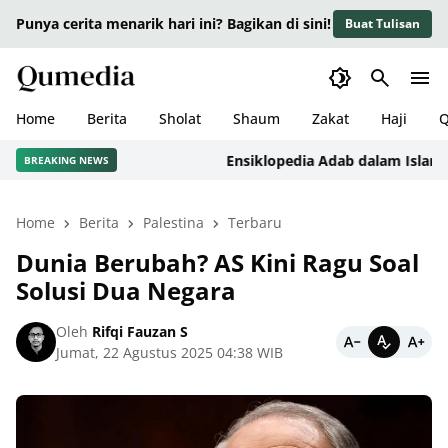
Punya cerita menarik hari ini? Bagikan di sini!
Buat Tulisan
Home
Berita
Sholat
Shaum
Zakat
Haji
Q
Ensiklopedia Adab dalam Islam: Kaj
BREAKING NEWS
Home
Berita
Palestina
Terbaru
Dunia Berubah? AS Kini Ragu Soal
Solusi Dua Negara
Oleh
Rifqi Fauzan S
Jumat, 22 Agustus 2025 04:38 WIB