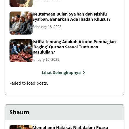
Keutamaan Bulan Sya’ban dan Nishfu
Sya’ban, Benarkah Ada Ibadah Khusus?
February 18, 2025
Istifta tentang Adakah Aturan Pembagian
‘Daging’ Qurban Sesuai Tuntunan
Rasulullah?
January 16, 2025
Lihat Selengkapnya
Failed to load posts.
Shaum
Memahami Hakikat Niat dalam Puasa