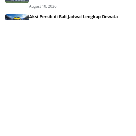
August 10, 2026
Aksi Persib di Bali Jadwal Lengkap Dewata
Challenge Series!
August 10, 2026
Terbongkar Syarat Ketat Turnamen Dewata
Challenge 2026
August 10, 2026
Efek Kehebatan Rivera Bawa Persebaya Juara,
Persib Siaga!
August 10, 2026
Tag Terpopuler
QURBAN
AJAL
AKHLAK
AKHLAK ISLAM
AKHLAKUL KARIMAH
AL-QUR'AN
ANAK DAN KELUARGA
AQIDAH DAN AKHLAK
BEASISWA
BERITA
DAKWAH
ETIKA ISLAM
GAYA HIDUP ISLAMI