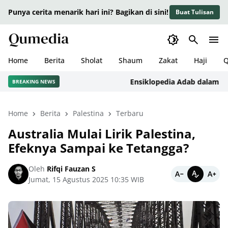
Punya cerita menarik hari ini? Bagikan di sini!
Buat Tulisan
Home
Berita
Sholat
Shaum
Zakat
Haji
Q
Ensiklopedia Adab dalam Islam:
BREAKING NEWS
Home
Berita
Palestina
Terbaru
Australia Mulai Lirik Palestina,
Efeknya Sampai ke Tetangga?
Oleh
Rifqi Fauzan S
Jumat, 15 Agustus 2025 10:35 WIB