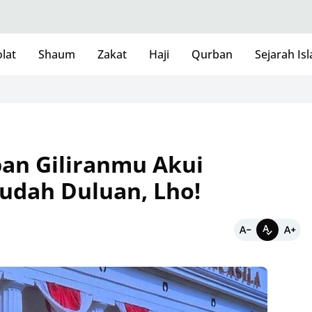
lat
Shaum
Zakat
Haji
Qurban
Sejarah Is
an Giliranmu Akui
Sudah Duluan, Lho!