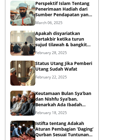
Perspektif Islam Tentang
Penerimaan Hadiah dari
Sumber Pendapatan yang
Tidak Halal
March 06, 2025
Apakah disyariatkan
bertakbir ketika turun
sujud tilawah & bangkit
dari sujud tilawah yang
February 28, 2025
dilakukan dalam shalat?
Status Utang Jika Pemberi
Utang Sudah Wafat
February 22, 2025
Keutamaan Bulan Sya’ban
dan Nishfu Sya’ban,
Benarkah Ada Ibadah
Khusus?
February 18, 2025
Istifta tentang Adakah
Aturan Pembagian ‘Daging’
Qurban Sesuai Tuntunan