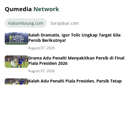
Qumedia
Network
KabarMaung.com
SoraJabar.com
Kalah Dramatis, Igor Tolic Ungkap Target Gila
Persib Berikutnya!
August 07, 2026
Drama Adu Penalti Menyakitkan Persib di Final
Piala Presiden 2026
August 07, 2026
Kalah Adu Penalti Piala Presiden, Persib Tetap
Ukir Kisah Inspiratif
August 07, 2026
Drama Adu Penalti! Persebaya Kubur Mimpi
Persib di Final
August 06, 2026