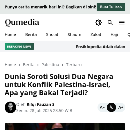
Punya cerita menarik hari ini? Bagikan di sini!
Buat Tulisan
Home
Berita
Sholat
Shaum
Zakat
Haji
Q
Ensiklopedia Adab dalam Islam
BREAKING NEWS
Home
Berita
Palestina
Terbaru
Dunia Soroti Solusi Dua Negara
untuk Konflik Palestina-Israel,
Apa yang Bakal Terjadi?
Oleh
Rifqi Fauzan S
Senin, 28 Juli 2025 23:50 WIB