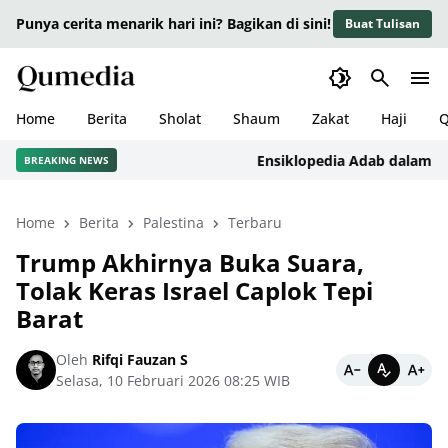
Punya cerita menarik hari ini? Bagikan di sini!
Buat Tulisan
Home
Berita
Sholat
Shaum
Zakat
Haji
Q
Ensiklopedia Adab dalam Islam:
BREAKING NEWS
Home
Berita
Palestina
Terbaru
Trump Akhirnya Buka Suara,
Tolak Keras Israel Caplok Tepi
Barat
Oleh
Rifqi Fauzan S
Selasa, 10 Februari 2026 08:25 WIB