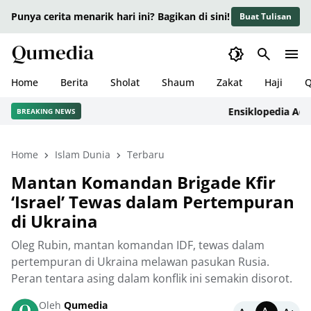
Punya cerita menarik hari ini? Bagikan di sini!
Buat Tulisan
Home
Berita
Sholat
Shaum
Zakat
Haji
Q
Ensiklopedia Adab da
BREAKING NEWS
Home
Islam Dunia
Terbaru
Mantan Komandan Brigade Kfir
‘Israel’ Tewas dalam Pertempuran
di Ukraina
Oleg Rubin, mantan komandan IDF, tewas dalam
pertempuran di Ukraina melawan pasukan Rusia.
Peran tentara asing dalam konflik ini semakin disorot.
Oleh
Qumedia