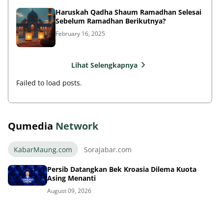
Haruskah Qadha Shaum Ramadhan Selesai
Sebelum Ramadhan Berikutnya?
February 16, 2025
Lihat Selengkapnya
Failed to load posts.
Qumedia
Network
KabarMaung.com
SoraJabar.com
Persib Datangkan Bek Kroasia Dilema Kuota
Asing Menanti
August 09, 2026
Maung Bandung Siap Tempur Uji Kualitas di
Dewata Challenge