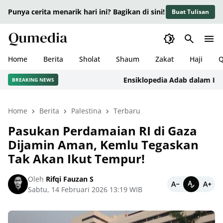
Punya cerita menarik hari ini? Bagikan di sini!
Buat Tulisan
Home
Berita
Sholat
Shaum
Zakat
Haji
Q
Ensiklopedia Adab dalam Islam: K
BREAKING NEWS
Home
Berita
Palestina
Terbaru
Pasukan Perdamaian RI di Gaza
Dijamin Aman, Kemlu Tegaskan
Tak Akan Ikut Tempur!
Oleh
Rifqi Fauzan S
Sabtu, 14 Februari 2026 13:19 WIB