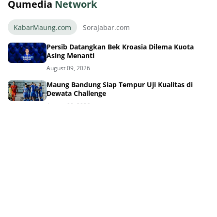
Qumedia
Network
KabarMaung.com
SoraJabar.com
Persib Datangkan Bek Kroasia Dilema Kuota
Asing Menanti
August 09, 2026
Maung Bandung Siap Tempur Uji Kualitas di
Dewata Challenge
August 09, 2026
Thom Haye Marah Wasit Usai Timnas Gagal di
Piala AFF Singapura
August 09, 2026
GBLA Bakal Bersolek Total Parkir Aman
Bobotoh Senang
August 09, 2026
Sosok Ini Gagalkan Ambisi Persib Juara Piala