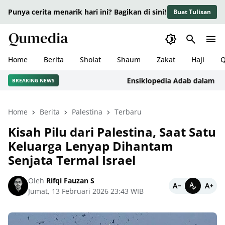
Punya cerita menarik hari ini? Bagikan di sini!
Buat Tulisan
Home
Berita
Sholat
Shaum
Zakat
Haji
Q
Ensiklopedia Adab dalam Islam: 
BREAKING NEWS
Home
Berita
Palestina
Terbaru
Kisah Pilu dari Palestina, Saat Satu
Keluarga Lenyap Dihantam
Senjata Termal Israel
Oleh
Rifqi Fauzan S
Jumat, 13 Februari 2026 23:43 WIB