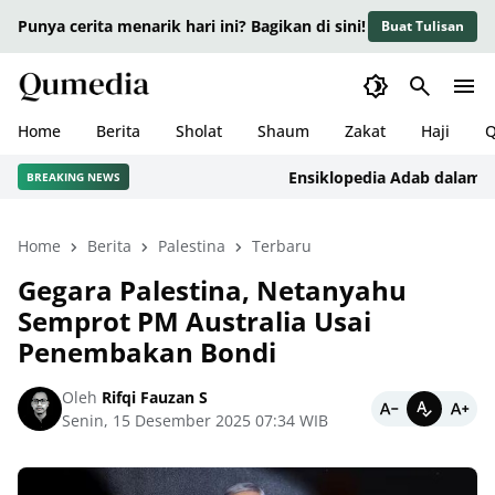
Punya cerita menarik hari ini? Bagikan di sini!
Buat Tulisan
Home
Berita
Sholat
Shaum
Zakat
Haji
Q
Ensiklopedia Adab dalam Islam:
BREAKING NEWS
Home
Berita
Palestina
Terbaru
Gegara Palestina, Netanyahu
Semprot PM Australia Usai
Penembakan Bondi
Oleh
Rifqi Fauzan S
Senin, 15 Desember 2025 07:34 WIB