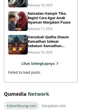
Khusus?
February 18, 2025
Ramadan Hampir Tiba,
Begini Cara Agar Anak
Nyaman Menjalani Puasa
February 17, 2025
Haruskah Qadha Shaum
Ramadhan Selesai
Sebelum Ramadhan
Berikutnya?
February 16, 2025
Lihat Selengkapnya
Failed to load posts.
Qumedia
Network
KabarMaung.com
SoraJabar.com