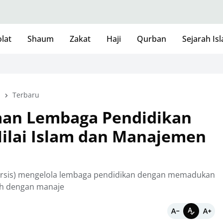
lat
Shaum
Zakat
Haji
Qurban
Sejarah Is
m
Terbaru
aan Lembaga Pendidikan
Nilai Islam dan Manajemen
ersis) mengelola lembaga pendidikan dengan memadukan
uwah dengan manaje