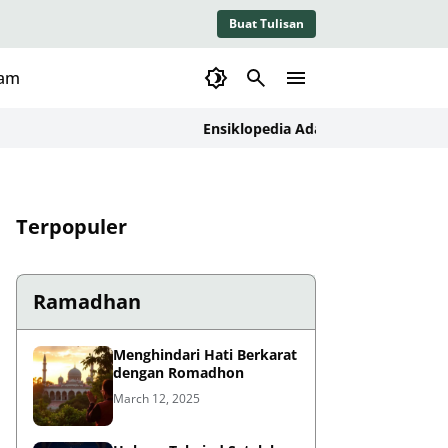
Buat Tulisan
lam
Ensiklopedia Adab dalam Islam: Kajian K
Terpopuler
Ramadhan
Menghindari Hati Berkarat
dengan Romadhon
March 12, 2025