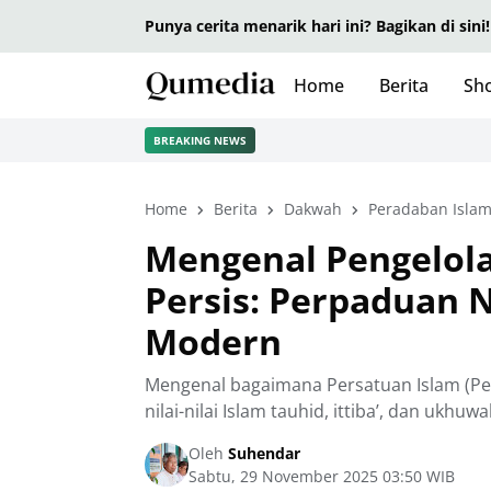
Punya cerita menarik hari ini? Bagikan di sini!
Home
Berita
Sho
BREAKING NEWS
Home
Berita
Dakwah
Peradaban Isla
Mengenal Pengelol
Persis: Perpaduan 
Modern
Mengenal bagaimana Persatuan Islam (P
nilai-nilai Islam tauhid, ittiba’, dan ukh
Oleh
Suhendar
Sabtu, 29 November 2025 03:50 WIB