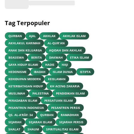
Tag Terpopuler
QURBAN
AJAL
AKHLAK
AKHLAK ISLAM
AKHLAKUL KARIMAH
AL-QUR'AN
ANAK DAN KELUARGA
AQIDAH DAN AKHLAK
BEASISWA
BERITA
DAKWAH
ETIKA ISLAM
GAYA HIDUP ISLAMI
HADIS
HAJI
HEDONISME
IBADAH
ISLAM DUNIA
ISTIFTA
KEHIDUPAN MODERN
KEISLAMAN
KETERBATASAN HIDUP
KH ACENG ZAKARIA
MUSLIMAH
PALESTINA
PENDIDIKAN ISLAM
PERADABAN ISLAM
PERSATUAN ISLAM
PESANTREN INDONESIA
PESANTREN PERSIS
QS. AL-A‘RĀF: 34
QURBAN
RAMADHAN
SEJARAH
SEJARAH ISLAM
SEJARAH PERSIS
SHALAT
SHAUM
SPIRITUALITAS ISLAM