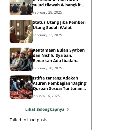
sujud tilawah & bangkit
dari sujud tilawah yang
February 28, 2025
dilakukan dalam shalat?
Status Utang Jika Pemberi
Utang Sudah Wafat
February 22, 2025
Keutamaan Bulan Sya’ban
dan Nishfu Sya’ban,
Benarkah Ada Ibadah
Khusus?
February 18, 2025
Istifta tentang Adakah
Aturan Pembagian ‘Daging’
Qurban Sesuai Tuntunan
Rasulullah?
January 16, 2025
Lihat Selengkapnya
Failed to load posts.