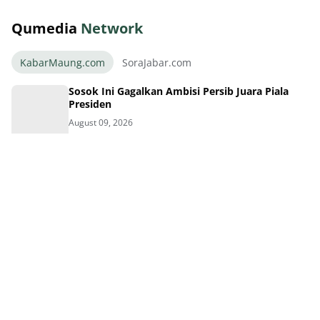
Qumedia
Network
KabarMaung.com
SoraJabar.com
Sosok Ini Gagalkan Ambisi Persib Juara Piala
Presiden
August 09, 2026
Benteng Baru Persib Diresmikan Bek Kroasia
Siap Jaga Lini Belakang
August 08, 2026
Benteng Baru Maung Bandung Danijel Loncar
Siap Guncang Liga
August 08, 2026
Resmi! Persib Rekrut Bek Kroasia Danijel Loncar
Dua Musim
August 08, 2026