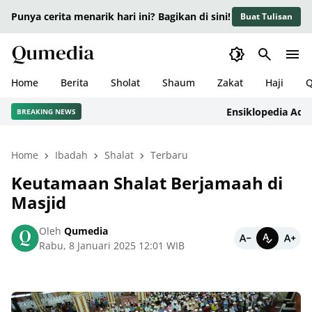
Punya cerita menarik hari ini? Bagikan di sini!
Buat Tulisan
Home
Berita
Sholat
Shaum
Zakat
Haji
Q
Ensiklopedia Adab dal
BREAKING NEWS
Home
Ibadah
Shalat
Terbaru
Keutamaan Shalat Berjamaah di
Masjid
Oleh
Qumedia
Rabu, 8 Januari 2025 12:01 WIB