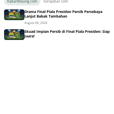
KabarMaung.com
SoraJabar.com
Drama Final Piala Presiden Persib Persebaya
Lanjut Babak Tambahan
August 06, 2026
Skuad Impian Persib di Final Piala Presiden: Siap
Juara!
August 06, 2026
Persib vs Persebaya Final Piala Presiden Adu
Kekuatan Tim Mewah
August 06, 2026
Kode Keras! 3 Pemain Asing PSGC Ciamis Segera
Ramaikan Liga 2
August 06, 2026
Panas! Persija vs Arema Rebutan Posisi Ketiga
Piala Presiden
August 06, 2026