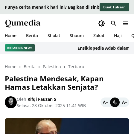
Punya cerita menarik hari ini? Bagikan di sini!
Buat Tulisan
Home
Berita
Sholat
Shaum
Zakat
Haji
Q
Ensiklopedia Adab dalam Islam:
BREAKING NEWS
Home
Berita
Palestina
Terbaru
Palestina Mendesak, Kapan
Hamas Letakkan Senjata?
Oleh
Rifqi Fauzan S
Selasa, 28 Oktober 2025 11:41 WIB