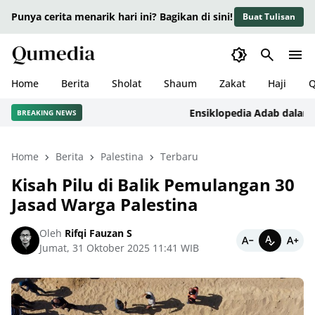
Punya cerita menarik hari ini? Bagikan di sini!
Buat Tulisan
Home
Berita
Sholat
Shaum
Zakat
Haji
Q
Ensiklopedia Adab dalam Isla
BREAKING NEWS
Home
Berita
Palestina
Terbaru
Kisah Pilu di Balik Pemulangan 30
Jasad Warga Palestina
Oleh
Rifqi Fauzan S
Jumat, 31 Oktober 2025 11:41 WIB