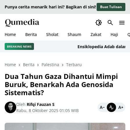
Punya cerita menarik hari ini? Bagikan di sini!
Buat Tulisan
Home
Berita
Sholat
Shaum
Zakat
Haji
Q
Ensiklopedia Adab dalam Isla
BREAKING NEWS
Home
Berita
Palestina
Terbaru
Dua Tahun Gaza Dihantui Mimpi
Buruk, Benarkah Ada Genosida
Sistematis?
Oleh
Rifqi Fauzan S
Rabu, 8 Oktober 2025 01:05 WIB