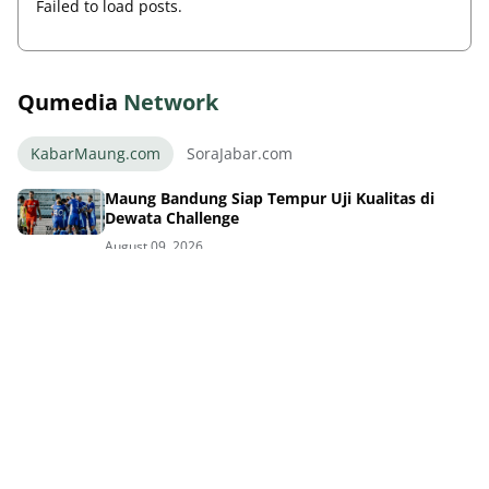
Failed to load posts.
Qumedia
Network
KabarMaung.com
SoraJabar.com
Maung Bandung Siap Tempur Uji Kualitas di
Dewata Challenge
August 09, 2026
Thom Haye Marah Wasit Usai Timnas Gagal di
Piala AFF Singapura
August 09, 2026
GBLA Bakal Bersolek Total Parkir Aman
Bobotoh Senang
August 09, 2026