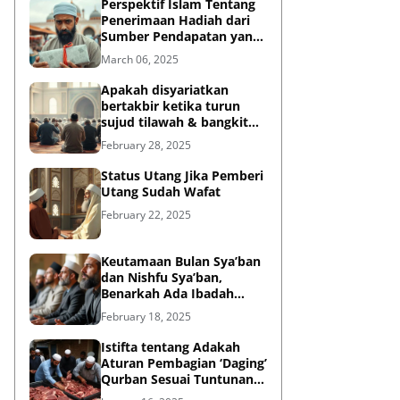
Perspektif Islam Tentang
Penerimaan Hadiah dari
Sumber Pendapatan yang
Tidak Halal
March 06, 2025
Apakah disyariatkan
bertakbir ketika turun
sujud tilawah & bangkit
dari sujud tilawah yang
February 28, 2025
dilakukan dalam shalat?
Status Utang Jika Pemberi
Utang Sudah Wafat
February 22, 2025
Keutamaan Bulan Sya’ban
dan Nishfu Sya’ban,
Benarkah Ada Ibadah
Khusus?
February 18, 2025
Istifta tentang Adakah
Aturan Pembagian ‘Daging’
Qurban Sesuai Tuntunan
Rasulullah?