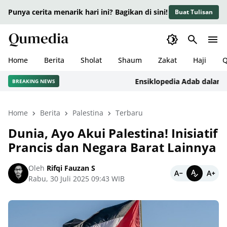
Punya cerita menarik hari ini? Bagikan di sini!
Buat Tulisan
Home
Berita
Sholat
Shaum
Zakat
Haji
Q
Ensiklopedia Adab dalam Islam
BREAKING NEWS
Home
Berita
Palestina
Terbaru
Dunia, Ayo Akui Palestina! Inisiatif
Prancis dan Negara Barat Lainnya
Oleh
Rifqi Fauzan S
Rabu, 30 Juli 2025 09:43 WIB