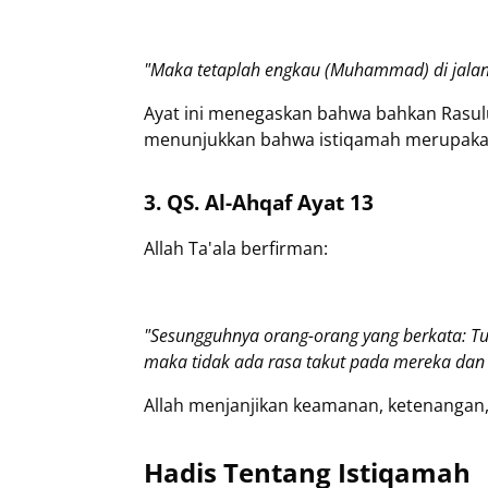
"Maka tetaplah engkau (Muhammad) di jalan
Ayat ini menegaskan bahwa bahkan Rasulullah ﷺ diperintahkan untuk istiqama
menunjukkan bahwa istiqamah merupakan
3. QS. Al-Ahqaf Ayat 13
Allah Ta'ala berfirman:
"Sesungguhnya orang-orang yang berkata: Tu
maka tidak ada rasa takut pada mereka dan t
Allah menjanjikan keamanan, ketenangan,
Hadis Tentang Istiqamah