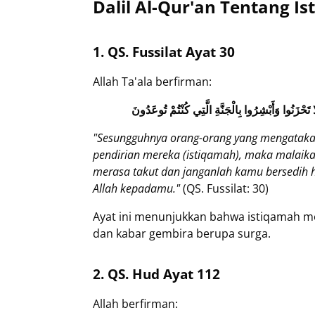
Dalil Al-Qur'an Tentang I
1. QS. Fussilat Ayat 30
Allah Ta'ala berfirman:
َلَا تَحْزَنُوا وَأَبْشِرُوا بِالْجَنَّةِ الَّتِي كُنْتُمْ تُوعَدُونَ
"Sesungguhnya orang-orang yang mengatakan
pendirian mereka (istiqamah), maka malaik
merasa takut dan janganlah kamu bersedih h
Allah kepadamu."
(QS. Fussilat: 30)
Ayat ini menunjukkan bahwa istiqamah me
dan kabar gembira berupa surga.
2. QS. Hud Ayat 112
Allah berfirman: