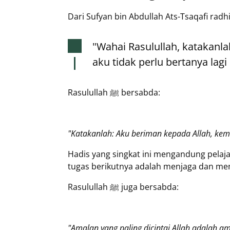
Dari Sufyan bin Abdullah Ats-Tsaqafi radhi
"Wahai Rasulullah, katakanl
aku tidak perlu bertanya lagi
Rasulullah ﷺ bersabda:
"Katakanlah: Aku beriman kepada Allah, kem
Hadis yang singkat ini mengandung pelaj
tugas berikutnya adalah menjaga dan me
Rasulullah ﷺ juga bersabda:
"Amalan yang paling dicintai Allah adalah a