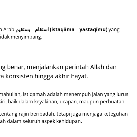
ta Arab
استقام – يستقيم (istaqāma – yastaqīmu)
yang
n tidak menyimpang.
ang benar, menjalankan perintah Allah dan
a konsisten hingga akhir hayat.
mahullah, istiqamah adalah menempuh jalan yang lurus
ri, baik dalam keyakinan, ucapan, maupun perbuatan.
tentang rajin beribadah, tetapi juga menjaga keteguhan
llah dalam seluruh aspek kehidupan.