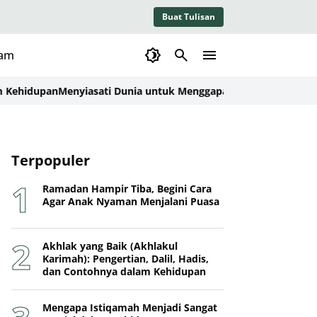
Buat Tulisan
lam
dupan
Menyiasati Dunia untuk Menggapai Akhirat
Jejak Sejarah K
Terpopuler
Ramadan Hampir Tiba, Begini Cara
Agar Anak Nyaman Menjalani Puasa
Akhlak yang Baik (Akhlakul
Karimah): Pengertian, Dalil, Hadis,
dan Contohnya dalam Kehidupan
Mengapa Istiqamah Menjadi Sangat