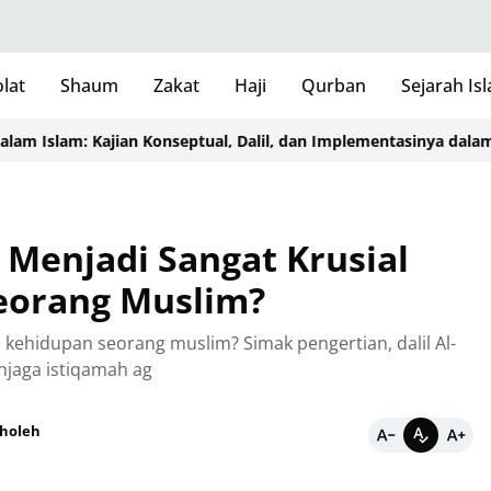
lat
Shaum
Zakat
Haji
Qurban
Sejarah Is
slam: Kajian Konseptual, Dalil, dan Implementasinya dalam Kehi
Menjadi Sangat Krusial
eorang Muslim?
kehidupan seorang muslim? Simak pengertian, dalil Al-
njaga istiqamah ag
Sholeh