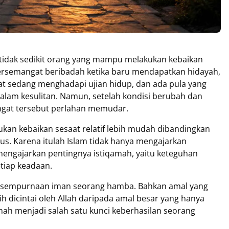
 tidak sedikit orang yang mampu melakukan kebaikan
bersemangat beribadah ketika baru mendapatkan hidayah,
aat sedang menghadapi ujian hidup, dan ada pula yang
dalam kesulitan. Namun, setelah kondisi berubah dan
ngat tersebut perlahan memudar.
an kebaikan sesaat relatif lebih mudah dibandingkan
. Karena itulah Islam tidak hanya mengajarkan
mengajarkan pentingnya istiqamah, yaitu keteguhan
etiap keadaan.
kesempurnaan iman seorang hamba. Bahkan amal yang
bih dicintai oleh Allah daripada amal besar yang hanya
qamah menjadi salah satu kunci keberhasilan seorang