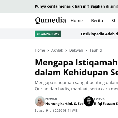
Punya cerita menarik hari ini? Bagikan di sini!
Home
Berita
Sho
Ensiklopedia Adab dalam I
BREAKING NEWS
Home
Akhlak
Dakwah
Tauhid
Mengapa Istiqamah 
dalam Kehidupan S
Mengapa istiqamah sangat penting dalam 
Qur'an dan hadis, manfaat, serta cara me
PENULIS
EDITOR
Nunung kartini, S. Sos
Rifqi Fauzan 
Selasa, 9 Juni 2026 08:41 WIB