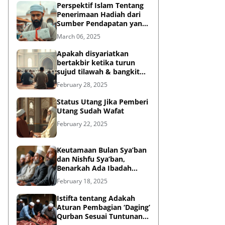
Perspektif Islam Tentang
Penerimaan Hadiah dari
Sumber Pendapatan yang
Tidak Halal
March 06, 2025
Apakah disyariatkan
bertakbir ketika turun
sujud tilawah & bangkit
dari sujud tilawah yang
February 28, 2025
dilakukan dalam shalat?
Status Utang Jika Pemberi
Utang Sudah Wafat
February 22, 2025
Keutamaan Bulan Sya’ban
dan Nishfu Sya’ban,
Benarkah Ada Ibadah
Khusus?
February 18, 2025
Istifta tentang Adakah
Aturan Pembagian ‘Daging’
Qurban Sesuai Tuntunan