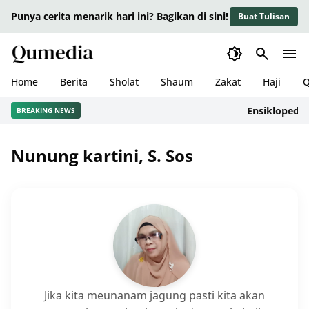
Punya cerita menarik hari ini? Bagikan di sini!
Buat Tulisan
Home
Berita
Sholat
Shaum
Zakat
Haji
Q
Ensiklopedia A
BREAKING NEWS
Nunung kartini, S. Sos
Jika kita meunanam jagung pasti kita akan