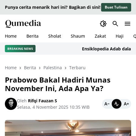
Punya cerita menarik hari ini? Bagikan di sini!
Buat Tulisan
Home
Berita
Sholat
Shaum
Zakat
Haji
Q
Ensiklopedia Adab dalam Isla
BREAKING NEWS
Home
Berita
Palestina
Terbaru
Prabowo Bakal Hadiri Munas
November Ini, Ada Apa Ya?
Oleh
Rifqi Fauzan S
Selasa, 4 November 2025 10:35 WIB