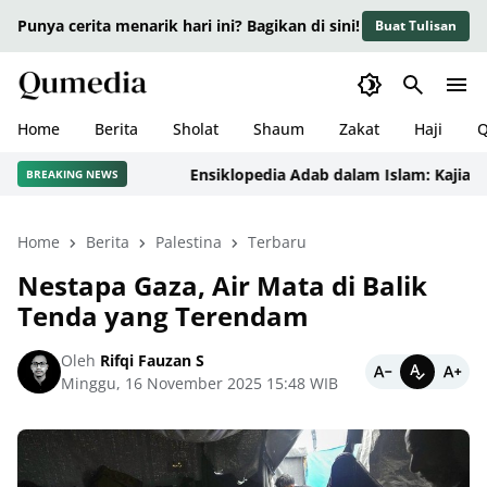
Punya cerita menarik hari ini? Bagikan di sini!
Buat Tulisan
Home
Berita
Sholat
Shaum
Zakat
Haji
Q
Ensiklopedia Adab dalam Islam: Kajian Kon
BREAKING NEWS
Home
Berita
Palestina
Terbaru
Nestapa Gaza, Air Mata di Balik
Tenda yang Terendam
Oleh
Rifqi Fauzan S
Minggu, 16 November 2025 15:48 WIB