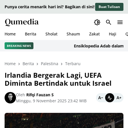
Punya cerita menarik hari ini? Bagikan di sini!
Buat Tulisan
Home
Berita
Sholat
Shaum
Zakat
Haji
Q
Ensiklopedia Adab dalam Islam:
BREAKING NEWS
Home
Berita
Palestina
Terbaru
Irlandia Bergerak Lagi, UEFA
Diminta Bertindak untuk Israel
Oleh
Rifqi Fauzan S
Minggu, 9 November 2025 23:42 WIB