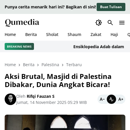
Punya cerita menarik hari ini? Bagikan di sini!
Buat Tulisan
Home
Berita
Sholat
Shaum
Zakat
Haji
Q
Ensiklopedia Adab dalam Islam: 
BREAKING NEWS
Home
Berita
Palestina
Terbaru
Aksi Brutal, Masjid di Palestina
Dibakar, Dunia Angkat Bicara!
Oleh
Rifqi Fauzan S
Jumat, 14 November 2025 05:29 WIB