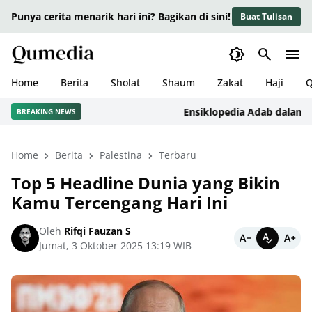
Punya cerita menarik hari ini? Bagikan di sini!
Buat Tulisan
Home
Berita
Sholat
Shaum
Zakat
Haji
Q
Ensiklopedia Adab dalam Islam
BREAKING NEWS
Home
Berita
Palestina
Terbaru
Top 5 Headline Dunia yang Bikin
Kamu Tercengang Hari Ini
Oleh
Rifqi Fauzan S
Jumat, 3 Oktober 2025 13:19 WIB